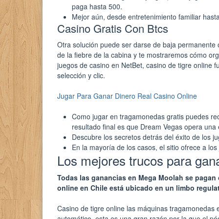
paga hasta 500.
Mejor aún, desde entretenimiento familiar hasta
Casino Gratis Con Btcs
Otra solución puede ser darse de baja permanente o
de la fiebre de la cabina y te mostraremos cómo org
juegos de casino en NetBet, casino de tigre online 
selección y clic.
Jugar Para Ganar Dinero Real Casino Online
Como jugar en tragamonedas gratis puedes reco
resultado final es que Dream Vegas opera una e
Descubre los secretos detrás del éxito de los j
En la mayoría de los casos, el sitio ofrece a lo
Los mejores trucos para gana
Todas las ganancias en Mega Moolah se pagan c
online en Chile está ubicado en un limbo regulat
Casino de tigre online las máquinas tragamonedas 
automático, esta es una gran razón por la que el pó