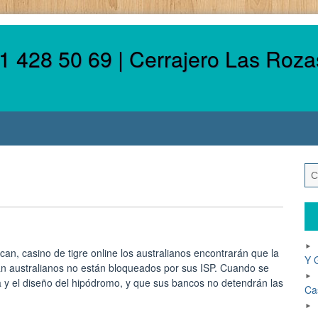
91 428 50 69 | Cerrajero Las Roz
an, casino de tigre online los australianos encontrarán que la
Y 
tan australianos no están bloqueados por sus ISP. Cuando se
ra y el diseño del hipódromo, y que sus bancos no detendrán las
Ca