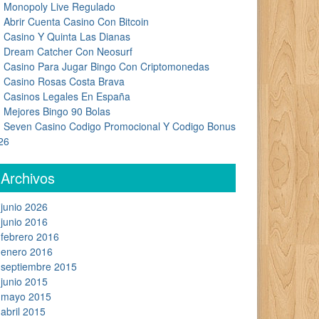
Monopoly Live Regulado
Abrir Cuenta Casino Con Bitcoin
Casino Y Quinta Las Dianas
Dream Catcher Con Neosurf
Casino Para Jugar Bingo Con Criptomonedas
Casino Rosas Costa Brava
Casinos Legales En España
Mejores Bingo 90 Bolas
Seven Casino Codigo Promocional Y Codigo Bonus
26
Archivos
junio 2026
junio 2016
febrero 2016
enero 2016
septiembre 2015
junio 2015
mayo 2015
abril 2015