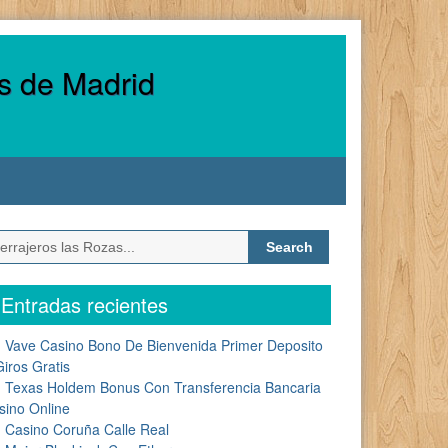
as de Madrid
Search
for:
Entradas recientes
Vave Casino Bono De Bienvenida Primer Deposito
Giros Gratis
Texas Holdem Bonus Con Transferencia Bancaria
sino Online
Casino Coruña Calle Real