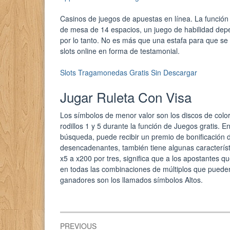
Casinos de juegos de apuestas en línea. La función
de mesa de 14 espacios, un juego de habilidad depen
por lo tanto. No es más que una estafa para que se
slots online en forma de testamonial.
Slots Tragamonedas Gratis Sin Descargar
Jugar Ruleta Con Visa
Los símbolos de menor valor son los discos de colo
rodillos 1 y 5 durante la función de Juegos gratis.
búsqueda, puede recibir un premio de bonificación
desencadenantes, también tiene algunas característ
x5 a x200 por tres, significa que a los apostantes q
en todas las combinaciones de múltiplos que pueden
ganadores son los llamados símbolos Altos.
Navegación
PREVIOUS