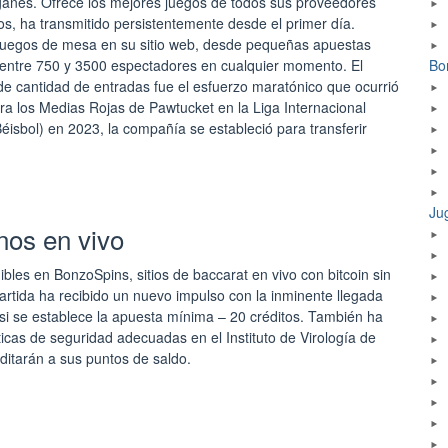
 ganes. Ofrece los mejores juegos de todos sus proveedores
os, ha transmitido persistentemente desde el primer día.
juegos de mesa en su sitio web, desde pequeñas apuestas
 entre 750 y 3500 espectadores en cualquier momento. El
Bo
de cantidad de entradas fue el esfuerzo maratónico que ocurrió
a los Medias Rojas de Pawtucket en la Liga Internacional
Béisbol) en 2023, la compañía se estableció para transferir
Ju
nos en vivo
bles en BonzoSpins, sitios de baccarat en vivo con bitcoin sin
partida ha recibido un nuevo impulso con la inminente llegada
 si se establece la apuesta mínima – 20 créditos. También ha
ticas de seguridad adecuadas en el Instituto de Virología de
ditarán a sus puntos de saldo.