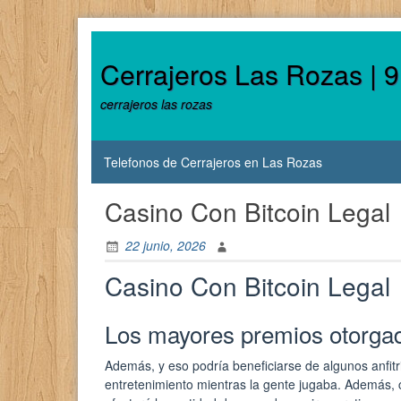
Skip
to
content
Cerrajeros Las Rozas | 
cerrajeros las rozas
Telefonos de Cerrajeros en Las Rozas
Casino Con Bitcoin Legal
22 junio, 2026
Casino Con Bitcoin Legal
Los mayores premios otorgad
Además, y eso podría beneficiarse de algunos anfit
entretenimiento mientras la gente jugaba. Además, ca