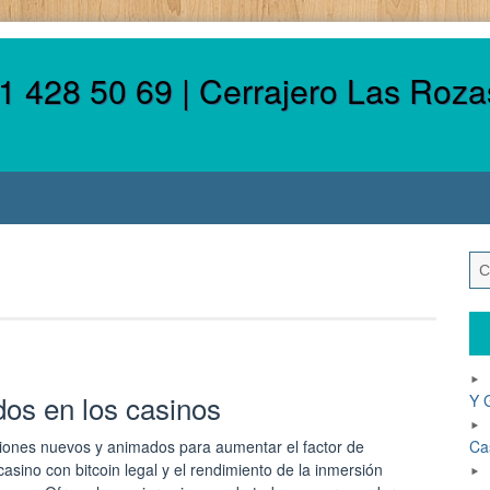
91 428 50 69 | Cerrajero Las Roz
os en los casinos
Y 
riones nuevos y animados para aumentar el factor de
Ca
sino con bitcoin legal y el rendimiento de la inmersión