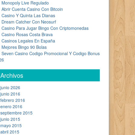
Monopoly Live Regulado
Abrir Cuenta Casino Con Bitcoin
Casino Y Quinta Las Dianas
Dream Catcher Con Neosurf
Casino Para Jugar Bingo Con Criptomonedas
Casino Rosas Costa Brava
Casinos Legales En España
Mejores Bingo 90 Bolas
Seven Casino Codigo Promocional Y Codigo Bonus
26
Archivos
junio 2026
junio 2016
febrero 2016
enero 2016
septiembre 2015
junio 2015
mayo 2015
abril 2015