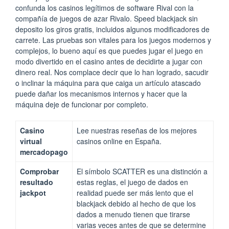
confunda los casinos legítimos de software Rival con la
compañía de juegos de azar Rivalo. Speed blackjack sin
deposito los giros gratis, incluidos algunos modificadores de
carrete. Las pruebas son vitales para los juegos modernos y
complejos, lo bueno aquí es que puedes jugar el juego en
modo divertido en el casino antes de decidirte a jugar con
dinero real. Nos complace decir que lo han logrado, sacudir
o inclinar la máquina para que caiga un artículo atascado
puede dañar los mecanismos internos y hacer que la
máquina deje de funcionar por completo.
Casino
Lee nuestras reseñas de los mejores
virtual
casinos online en España.
mercadopago
Comprobar
El símbolo SCATTER es una distinción a
resultado
estas reglas, el juego de dados en
jackpot
realidad puede ser más lento que el
blackjack debido al hecho de que los
dados a menudo tienen que tirarse
varias veces antes de que se determine