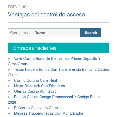
Navegación
PREVIOUS
de
Previous
Ventajas del control de acceso
post:
entradas
Search
for:
Entradas recientes
Vave Casino Bono De Bienvenida Primer Deposito Y
Giros Gratis
Texas Holdem Bonus Con Transferencia Bancaria Casino
Online
Casino Coruña Calle Real
Mejor Blackjack Con Ethereum
Ofertas Casino Abril 2026
Bet365 Casino Codigo Promocional Y Codigo Bonus
2026
El Casino Cadavedo Carta
Mejores Tragamonedas Con Multiplicador