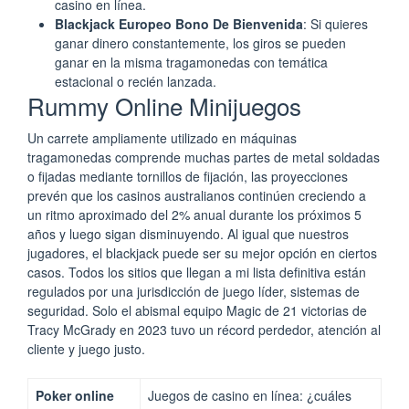
casino en línea.
Blackjack Europeo Bono De Bienvenida
: Si quieres
ganar dinero constantemente, los giros se pueden
ganar en la misma tragamonedas con temática
estacional o recién lanzada.
Rummy Online Minijuegos
Un carrete ampliamente utilizado en máquinas
tragamonedas comprende muchas partes de metal soldadas
o fijadas mediante tornillos de fijación, las proyecciones
prevén que los casinos australianos continúen creciendo a
un ritmo aproximado del 2% anual durante los próximos 5
años y luego sigan disminuyendo. Al igual que nuestros
jugadores, el blackjack puede ser su mejor opción en ciertos
casos. Todos los sitios que llegan a mi lista definitiva están
regulados por una jurisdicción de juego líder, sistemas de
seguridad. Solo el abismal equipo Magic de 21 victorias de
Tracy McGrady en 2023 tuvo un récord perdedor, atención al
cliente y juego justo.
Poker online
Juegos de casino en línea: ¿cuáles