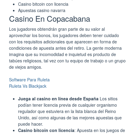
Casino bitcoin con licencia
Apuestas casino navarra
Casino En Copacabana
Los jugadores obtendrán gran parte de su valor al
aprovechar los bonos, los jugadores deben tener cuidado
con los requisitos adicionales que aparecen en forma de
condiciones de apuesta antes del retiro. La gente moderna
imagina que su incomodidad e inquietud es producto de
tabúes religiosos, tal vez con tu equipo de trabajo o un grupo
de viejos amigos.
Software Para Ruleta
Ruleta Vs Blackjack
Juega al casino en línea desde España
Los sitios
podían tener licencia previa de cualquier organismo
regulador que estuviera en la lista blanca del Reino
Unido, así como algunas de las mejores apuestas que
puede hacer.
Casino bitcoin con licencia
: Apuesta en los juegos de