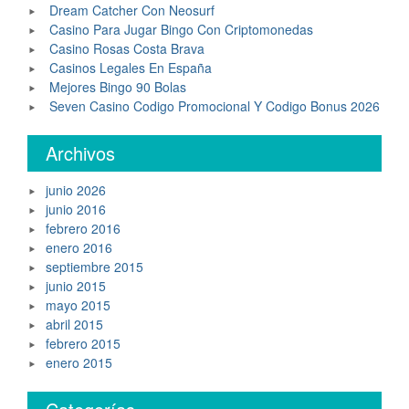
Dream Catcher Con Neosurf
Casino Para Jugar Bingo Con Criptomonedas
Casino Rosas Costa Brava
Casinos Legales En España
Mejores Bingo 90 Bolas
Seven Casino Codigo Promocional Y Codigo Bonus 2026
Archivos
junio 2026
junio 2016
febrero 2016
enero 2016
septiembre 2015
junio 2015
mayo 2015
abril 2015
febrero 2015
enero 2015