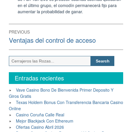
en el último grupo, el comodín permanecerá fijo para
aumentar la probabilidad de ganar.
Navegación
PREVIOUS
de
Previous
Ventajas del control de acceso
post:
entradas
Search
for:
Entradas recientes
Vave Casino Bono De Bienvenida Primer Deposito Y
Giros Gratis
Texas Holdem Bonus Con Transferencia Bancaria Casino
Online
Casino Coruña Calle Real
Mejor Blackjack Con Ethereum
Ofertas Casino Abril 2026