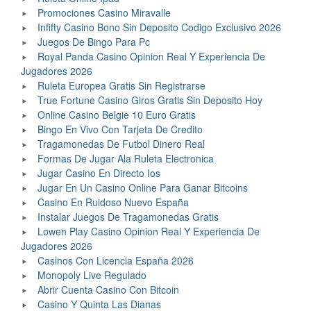
Promociones Casino Miravalle
Infifty Casino Bono Sin Deposito Codigo Exclusivo 2026
Juegos De Bingo Para Pc
Royal Panda Casino Opinion Real Y Experiencia De
Jugadores 2026
Ruleta Europea Gratis Sin Registrarse
True Fortune Casino Giros Gratis Sin Deposito Hoy
Online Casino Belgie 10 Euro Gratis
Bingo En Vivo Con Tarjeta De Credito
Tragamonedas De Futbol Dinero Real
Formas De Jugar Ala Ruleta Electronica
Jugar Casino En Directo Ios
Jugar En Un Casino Online Para Ganar Bitcoins
Casino En Ruidoso Nuevo España
Instalar Juegos De Tragamonedas Gratis
Lowen Play Casino Opinion Real Y Experiencia De
Jugadores 2026
Casinos Con Licencia España 2026
Monopoly Live Regulado
Abrir Cuenta Casino Con Bitcoin
Casino Y Quinta Las Dianas