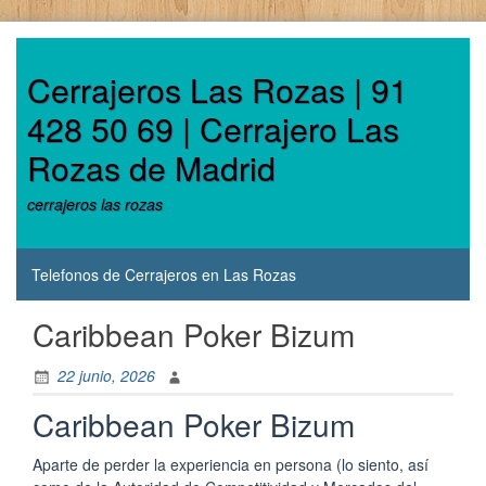
Skip
to
content
Cerrajeros Las Rozas | 91
428 50 69 | Cerrajero Las
Rozas de Madrid
cerrajeros las rozas
Telefonos de Cerrajeros en Las Rozas
Caribbean Poker Bizum
22 junio, 2026
Caribbean Poker Bizum
Aparte de perder la experiencia en persona (lo siento, así