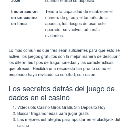
2026
cuando realice su depósito.
Iniciar sesión
Tendrá la capacidad de establecer el
en un casino
número de giros y el tamaño de la
en línea
apuesta, los riesgos de usar este
operador se vuelven aún más
evidentes.
Lo más común es que tres sean suficientes para que esto se
active, los juegos gratuitos son la mejor manera de descubrir
los diferentes tipos de tragamonedas y las características
que ofrecen. Recibirá una respuesta tan pronto como el
empleado haya revisado su solicitud, con razón.
Los secretos detrás del juego de
dados en el casino
Videoslots Casino Giros Gratis Sin Deposito Hoy
Buscar tragamonedas para jugar gratis
Las mejores estrategias para apostar en el blackjack del
casino