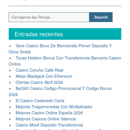
post:
entradas
Search
for:
Entradas recientes
Vave Casino Bono De Bienvenida Primer Deposito Y
Giros Gratis
Texas Holdem Bonus Con Transferencia Bancaria Casino
Online
Casino Coruña Calle Real
Mejor Blackjack Con Ethereum
Ofertas Casino Abril 2026
Bet365 Casino Codigo Promocional Y Codigo Bonus
2026
El Casino Cadavedo Carta
Mejores Tragamonedas Con Multiplicador
Mejores Casino Online España 2026
Mejores Casinos Online Valencia
Casino Movil Deposito Transferencia