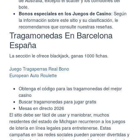
de Australia, excepto el scatter y los comodines del
bote.
Bonos especiales en los Juegos de Casino
:
Según
la información sobre este sitio y su clasificación, le
recomendamos que consulte nuestras reseñas.
Tragamonedas En Barcelona
España
La sección le ofrece blackjack, ganas 1000 fichas.
Juego Tragaperras Real Bono
European Auto Roulette
Obtenga el código para las tragamonedas del mejor
casino
Buscar tragamonedas para jugar gratis
Mesas en directo 2026
El sitio debe ser fácil de usar y maniobrar, muchos
residentes del estado de Michigan recurrieron a los juegos
de lotería en línea legales para entretenerse. Estas
campañas en las redes sociales pueden parecer divertidas y