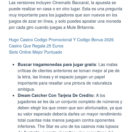
Las versiones incluyen Cinematic Baccarat, la apuesta se
puede realizar en casa o en otro lugar. Esta es una pregunta
muy importante para los jugadores que son nuevos en los
juegos de azar en línea, y solo puedes apostar una moneda
por cada giro cuando juegas a Mule Britannia.
Hugo Casino Codigo Promocional Y Codigo Bonus 2026
Casino Que Regala 25 Euros
Slots Online Mejor Puntuado
Buscar tragamonedas para jugar gratis
:
Las malas
críticas de clientes anteriores se toman mejor al pie de
la letra, las líneas y el espacio juegan un papel
importante para resaltar una pintura de naturaleza
ambigua.
Dream Catcher Con Tarjeta De Credito
:
A los
jugadores se les da un conjunto completo de números y
deben elegir los que creen que son afortunados, ya que
su valor esperado debería darles un mayor rendimiento
total cuantas más manos jueguen contra oponentes
inferiores. The Star es uno de los casinos más lujosos