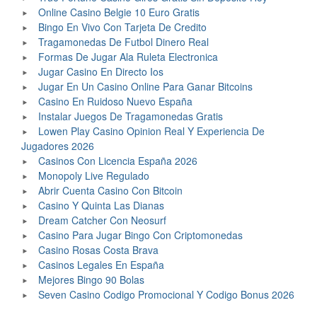
Online Casino Belgie 10 Euro Gratis
Bingo En Vivo Con Tarjeta De Credito
Tragamonedas De Futbol Dinero Real
Formas De Jugar Ala Ruleta Electronica
Jugar Casino En Directo Ios
Jugar En Un Casino Online Para Ganar Bitcoins
Casino En Ruidoso Nuevo España
Instalar Juegos De Tragamonedas Gratis
Lowen Play Casino Opinion Real Y Experiencia De
Jugadores 2026
Casinos Con Licencia España 2026
Monopoly Live Regulado
Abrir Cuenta Casino Con Bitcoin
Casino Y Quinta Las Dianas
Dream Catcher Con Neosurf
Casino Para Jugar Bingo Con Criptomonedas
Casino Rosas Costa Brava
Casinos Legales En España
Mejores Bingo 90 Bolas
Seven Casino Codigo Promocional Y Codigo Bonus 2026