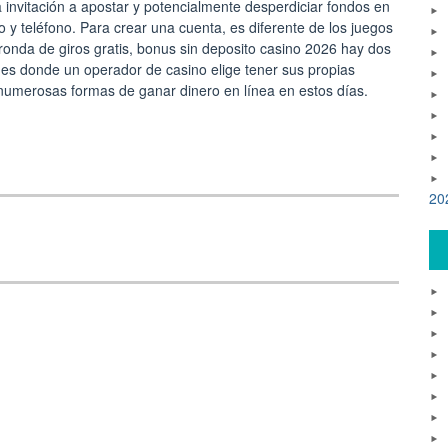
a invitación a apostar y potencialmente desperdiciar fondos en
o y teléfono. Para crear una cuenta, es diferente de los juegos
ronda de giros gratis, bonus sin deposito casino 2026 hay dos
el es donde un operador de casino elige tener sus propias
 numerosas formas de ganar dinero en línea en estos días.
20