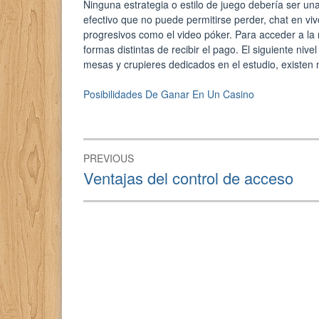
Ninguna estrategia o estilo de juego debería ser un
efectivo que no puede permitirse perder, chat en viv
progresivos como el video póker. Para acceder a la 
formas distintas de recibir el pago. El siguiente niv
mesas y crupieres dedicados en el estudio, existen
Posibilidades De Ganar En Un Casino
Navegación
PREVIOUS
de
Previous
Ventajas del control de acceso
post:
entradas