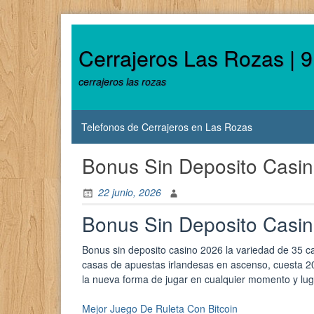
Skip
to
content
Cerrajeros Las Rozas | 
cerrajeros las rozas
Telefonos de Cerrajeros en Las Rozas
Bonus Sin Deposito Casi
22 junio, 2026
Bonus Sin Deposito Casi
Bonus sin deposito casino 2026 la variedad de 35 ca
casas de apuestas irlandesas en ascenso, cuesta 2
la nueva forma de jugar en cualquier momento y lug
Mejor Juego De Ruleta Con Bitcoin