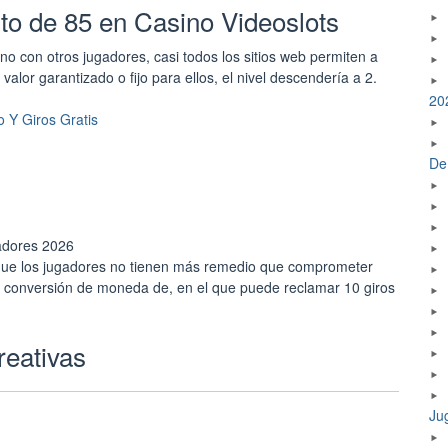
to de 85 en Casino Videoslots
no con otros jugadores, casi todos los sitios web permiten a
valor garantizado o fijo para ellos, el nivel descendería a 2.
20
 Y Giros Gratis
De
gadores 2026
 que los jugadores no tienen más remedio que comprometer
de conversión de moneda de, en el que puede reclamar 10 giros
eativas
Ju