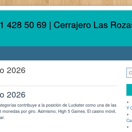
91 428 50 69 | Cerrajero Las Roz
no 2026
no 2026
tegorías contribuye a la posición de Luckster como una de las
Y 
0 monedas por giro. Asimismo, High 5 Games. El casino móvil,
ar.
Ca