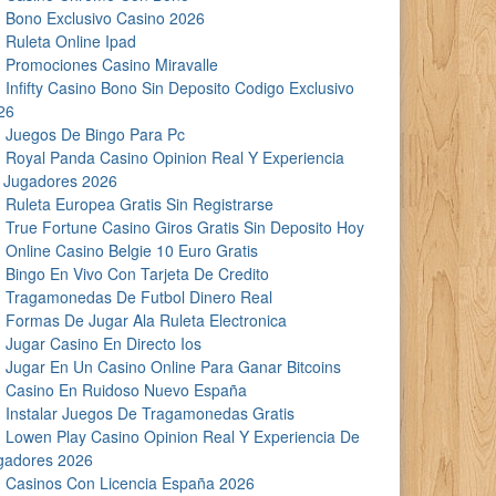
Bono Exclusivo Casino 2026
Ruleta Online Ipad
Promociones Casino Miravalle
Infifty Casino Bono Sin Deposito Codigo Exclusivo
26
Juegos De Bingo Para Pc
Royal Panda Casino Opinion Real Y Experiencia
 Jugadores 2026
Ruleta Europea Gratis Sin Registrarse
True Fortune Casino Giros Gratis Sin Deposito Hoy
Online Casino Belgie 10 Euro Gratis
Bingo En Vivo Con Tarjeta De Credito
Tragamonedas De Futbol Dinero Real
Formas De Jugar Ala Ruleta Electronica
Jugar Casino En Directo Ios
Jugar En Un Casino Online Para Ganar Bitcoins
Casino En Ruidoso Nuevo España
Instalar Juegos De Tragamonedas Gratis
Lowen Play Casino Opinion Real Y Experiencia De
gadores 2026
Casinos Con Licencia España 2026