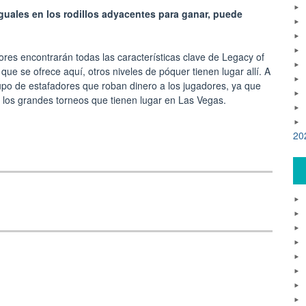
iguales en los rodillos adyacentes para ganar, puede
res encontrarán todas las características clave de Legacy of
que se ofrece aquí, otros niveles de póquer tienen lugar allí. A
rupo de estafadores que roban dinero a los jugadores, ya que
 los grandes torneos que tienen lugar en Las Vegas.
20