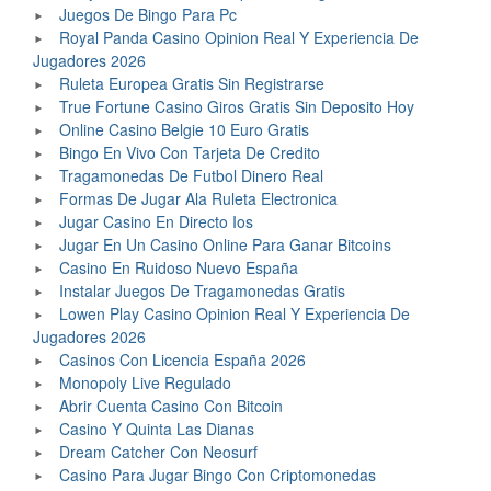
Juegos De Bingo Para Pc
Royal Panda Casino Opinion Real Y Experiencia De
Jugadores 2026
Ruleta Europea Gratis Sin Registrarse
True Fortune Casino Giros Gratis Sin Deposito Hoy
Online Casino Belgie 10 Euro Gratis
Bingo En Vivo Con Tarjeta De Credito
Tragamonedas De Futbol Dinero Real
Formas De Jugar Ala Ruleta Electronica
Jugar Casino En Directo Ios
Jugar En Un Casino Online Para Ganar Bitcoins
Casino En Ruidoso Nuevo España
Instalar Juegos De Tragamonedas Gratis
Lowen Play Casino Opinion Real Y Experiencia De
Jugadores 2026
Casinos Con Licencia España 2026
Monopoly Live Regulado
Abrir Cuenta Casino Con Bitcoin
Casino Y Quinta Las Dianas
Dream Catcher Con Neosurf
Casino Para Jugar Bingo Con Criptomonedas