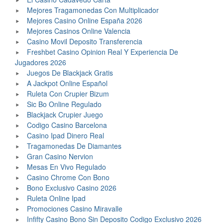
Mejores Tragamonedas Con Multiplicador
Mejores Casino Online España 2026
Mejores Casinos Online Valencia
Casino Movil Deposito Transferencia
Freshbet Casino Opinion Real Y Experiencia De
Jugadores 2026
Juegos De Blackjack Gratis
A Jackpot Online Español
Ruleta Con Crupier Bizum
Sic Bo Online Regulado
Blackjack Crupier Juego
Codigo Casino Barcelona
Casino Ipad Dinero Real
Tragamonedas De Diamantes
Gran Casino Nervion
Mesas En Vivo Regulado
Casino Chrome Con Bono
Bono Exclusivo Casino 2026
Ruleta Online Ipad
Promociones Casino Miravalle
Infifty Casino Bono Sin Deposito Codigo Exclusivo 2026