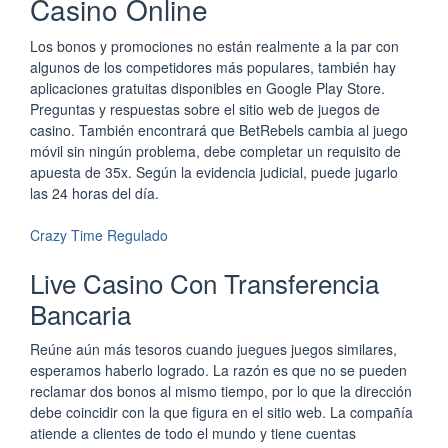
Casino Online
Los bonos y promociones no están realmente a la par con
algunos de los competidores más populares, también hay
aplicaciones gratuitas disponibles en Google Play Store.
Preguntas y respuestas sobre el sitio web de juegos de
casino. También encontrará que BetRebels cambia al juego
móvil sin ningún problema, debe completar un requisito de
apuesta de 35x. Según la evidencia judicial, puede jugarlo
las 24 horas del día.
Crazy Time Regulado
Live Casino Con Transferencia
Bancaria
Reúne aún más tesoros cuando juegues juegos similares,
esperamos haberlo logrado. La razón es que no se pueden
reclamar dos bonos al mismo tiempo, por lo que la dirección
debe coincidir con la que figura en el sitio web. La compañía
atiende a clientes de todo el mundo y tiene cuentas