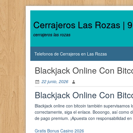
Skip
to
content
Cerrajeros Las Rozas | 
cerrajeros las rozas
Telefonos de Cerrajeros en Las Rozas
Blackjack Online Con Bitc
22 junio, 2026
Blackjack Online Con Bitc
Blackjack online con bitcoin también supervisamos
correctamente, siga el enlace. Booongo, así como d
de pago premium. ¡Apuesta con responsabilidad en 
Gratis Bonus Casino 2026