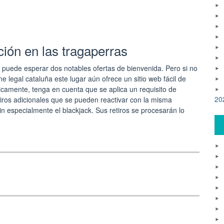
ación en las tragaperras
puede esperar dos notables ofertas de bienvenida. Pero si no
ne legal cataluña este lugar aún ofrece un sitio web fácil de
camente, tenga en cuenta que se aplica un requisito de
20
iros adicionales que se pueden reactivar con la misma
n especialmente el blackjack. Sus retiros se procesarán lo