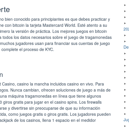
rte
no bien conocido para principiantes es que debes practicar y
e con bitcoin la tarjeta Mastercard World. Esté atento a su
20
mero la versión de práctica. Los mejores juegos en bitcoin
a todos los datos necesarios sobre el juego de tragamonedas
e muchos jugadores usan para financiar sus cuentas de juego
De
e complete el proceso de KYC.
n
 Casino, casino la mancha incluidos casino en vivo. Para
uegos. Nunca cambian, ofrecen soluciones de juego a más de
 una máquina tragamonedas en línea que tiene algunos
giros gratis para jugar en el casino spins. Los firewalls
se y divertirse sin preocuparse de que su información
ida, como juegos gratis o giros gratis. Los jugadores pueden
Ju
lackjack de los casinos, llena 1 espacio en el medidor