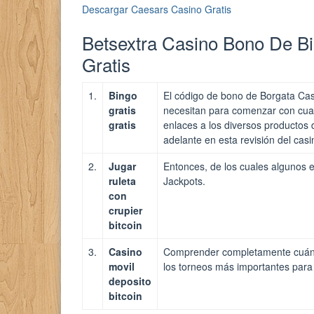
Descargar Caesars Casino Gratis
Betsextra Casino Bono De Bi
Gratis
1.
Bingo
El código de bono de Borgata Casi
gratis
necesitan para comenzar con cual
gratis
enlaces a los diversos productos 
adelante en esta revisión del casin
2.
Jugar
Entonces, de los cuales algunos 
ruleta
Jackpots.
con
crupier
bitcoin
3.
Casino
Comprender completamente cuándo
movil
los torneos más importantes para
deposito
bitcoin