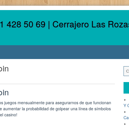
91 428 50 69 | Cerrajero Las Roz
oin
oin
 los juegos mensualmente para asegurarnos de que funcionan
Y 
e aumentar la probabilidad de golpear una línea de símbolos
el casino!
Ca