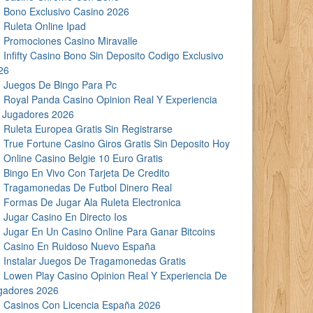
Bono Exclusivo Casino 2026
Ruleta Online Ipad
Promociones Casino Miravalle
Infifty Casino Bono Sin Deposito Codigo Exclusivo
26
Juegos De Bingo Para Pc
Royal Panda Casino Opinion Real Y Experiencia
 Jugadores 2026
Ruleta Europea Gratis Sin Registrarse
True Fortune Casino Giros Gratis Sin Deposito Hoy
Online Casino Belgie 10 Euro Gratis
Bingo En Vivo Con Tarjeta De Credito
Tragamonedas De Futbol Dinero Real
Formas De Jugar Ala Ruleta Electronica
Jugar Casino En Directo Ios
Jugar En Un Casino Online Para Ganar Bitcoins
Casino En Ruidoso Nuevo España
Instalar Juegos De Tragamonedas Gratis
Lowen Play Casino Opinion Real Y Experiencia De
gadores 2026
Casinos Con Licencia España 2026