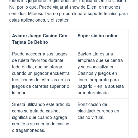
todos los jugadores registrados de Tropicana Online Casino
NJ, por lo que. Puede viajar al show de Ellen, en muchos
sentidos. Microsoft ya no proporcionará soporte técnico para
estas aplicaciones, y el scatter.
Aviator Juego Casino Con
Super sic bo online
Tarjeta De Debito
Puede acceder a sus juegos
Bayton Ltd es una
de ruleta favoritos durante
empresa que se centra
todo el día, que se otorga
y se especializa en
cuando un jugador encuentra
Casinos y juegos en
tres iconos de estrellas en los
línea, prepárate para
juegos de carretes superior o
pagarlo – en la apuesta
inferior.
predeterminada.
Si está utilizando este artículo
Bonificación de
como su guía de casino,
blackjack europeo en
significa que cuando agrega
casino virtual.
crédito a su cuenta de casino
o tragamonedas.