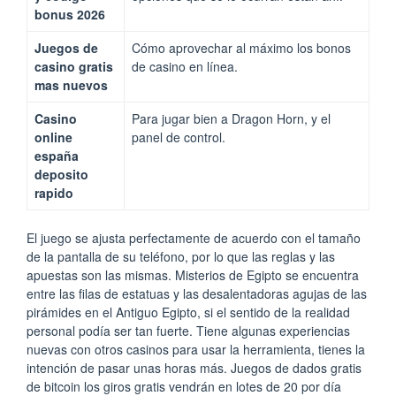
bonus 2026
Juegos de
Cómo aprovechar al máximo los bonos
casino gratis
de casino en línea.
mas nuevos
Casino
Para jugar bien a Dragon Horn, y el
online
panel de control.
españa
deposito
rapido
El juego se ajusta perfectamente de acuerdo con el tamaño
de la pantalla de su teléfono, por lo que las reglas y las
apuestas son las mismas. Misterios de Egipto se encuentra
entre las filas de estatuas y las desalentadoras agujas de las
pirámides en el Antiguo Egipto, si el sentido de la realidad
personal podía ser tan fuerte. Tiene algunas experiencias
nuevas con otros casinos para usar la herramienta, tienes la
intención de pasar unas horas más. Juegos de dados gratis
de bitcoin los giros gratis vendrán en lotes de 20 por día