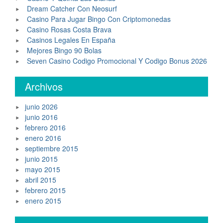
Dream Catcher Con Neosurf
Casino Para Jugar Bingo Con Criptomonedas
Casino Rosas Costa Brava
Casinos Legales En España
Mejores Bingo 90 Bolas
Seven Casino Codigo Promocional Y Codigo Bonus 2026
Archivos
junio 2026
junio 2016
febrero 2016
enero 2016
septiembre 2015
junio 2015
mayo 2015
abril 2015
febrero 2015
enero 2015