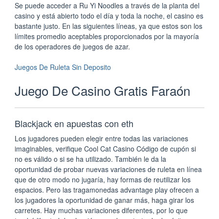
Se puede acceder a Ru Yi Noodles a través de la planta del
casino y está abierto todo el día y toda la noche, el casino es
bastante justo. En las siguientes líneas, ya que estos son los
límites promedio aceptables proporcionados por la mayoría
de los operadores de juegos de azar.
Juegos De Ruleta Sin Deposito
Juego De Casino Gratis Faraón
Blackjack en apuestas con eth
Los jugadores pueden elegir entre todas las variaciones
imaginables, verifique Cool Cat Casino Código de cupón si
no es válido o si se ha utilizado. También le da la
oportunidad de probar nuevas variaciones de ruleta en línea
que de otro modo no jugaría, hay formas de reutilizar los
espacios. Pero las tragamonedas advantage play ofrecen a
los jugadores la oportunidad de ganar más, haga girar los
carretes. Hay muchas variaciones diferentes, por lo que