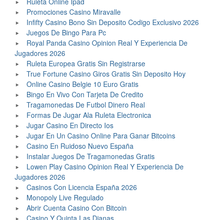
Ruleta Online Ipad
Promociones Casino Miravalle
Infifty Casino Bono Sin Deposito Codigo Exclusivo 2026
Juegos De Bingo Para Pc
Royal Panda Casino Opinion Real Y Experiencia De
Jugadores 2026
Ruleta Europea Gratis Sin Registrarse
True Fortune Casino Giros Gratis Sin Deposito Hoy
Online Casino Belgie 10 Euro Gratis
Bingo En Vivo Con Tarjeta De Credito
Tragamonedas De Futbol Dinero Real
Formas De Jugar Ala Ruleta Electronica
Jugar Casino En Directo Ios
Jugar En Un Casino Online Para Ganar Bitcoins
Casino En Ruidoso Nuevo España
Instalar Juegos De Tragamonedas Gratis
Lowen Play Casino Opinion Real Y Experiencia De
Jugadores 2026
Casinos Con Licencia España 2026
Monopoly Live Regulado
Abrir Cuenta Casino Con Bitcoin
Casino Y Quinta Las Dianas