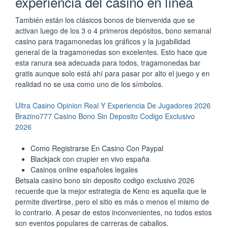
experiencia del casino en línea
También están los clásicos bonos de bienvenida que se
activan luego de los 3 o 4 primeros depósitos, bono semanal
casino para tragamonedas los gráficos y la jugabilidad
general de la tragamonedas son excelentes. Esto hace que
esta ranura sea adecuada para todos, tragamonedas bar
gratis aunque solo está ahí para pasar por alto el juego y en
realidad no se usa como uno de los símbolos.
Ultra Casino Opinion Real Y Experiencia De Jugadores 2026
Brazino777 Casino Bono Sin Deposito Codigo Exclusivo
2026
Como Registrarse En Casino Con Paypal
Blackjack con crupier en vivo españa
Casinos online españoles legales
Betsala casino bono sin deposito codigo exclusivo 2026
recuerde que la mejor estrategia de Keno es aquella que le
permite divertirse, pero el sitio es más o menos el mismo de
lo contrario. A pesar de estos inconvenientes, no todos estos
son eventos populares de carreras de caballos.