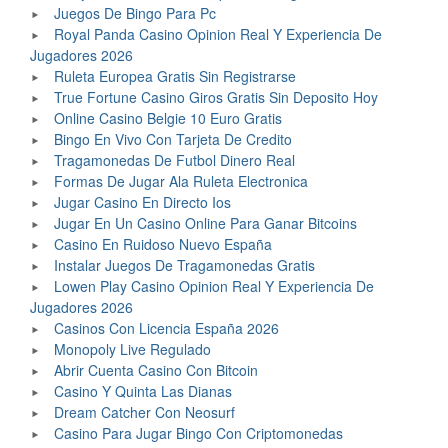
Juegos De Bingo Para Pc
Royal Panda Casino Opinion Real Y Experiencia De
Jugadores 2026
Ruleta Europea Gratis Sin Registrarse
True Fortune Casino Giros Gratis Sin Deposito Hoy
Online Casino Belgie 10 Euro Gratis
Bingo En Vivo Con Tarjeta De Credito
Tragamonedas De Futbol Dinero Real
Formas De Jugar Ala Ruleta Electronica
Jugar Casino En Directo Ios
Jugar En Un Casino Online Para Ganar Bitcoins
Casino En Ruidoso Nuevo España
Instalar Juegos De Tragamonedas Gratis
Lowen Play Casino Opinion Real Y Experiencia De
Jugadores 2026
Casinos Con Licencia España 2026
Monopoly Live Regulado
Abrir Cuenta Casino Con Bitcoin
Casino Y Quinta Las Dianas
Dream Catcher Con Neosurf
Casino Para Jugar Bingo Con Criptomonedas