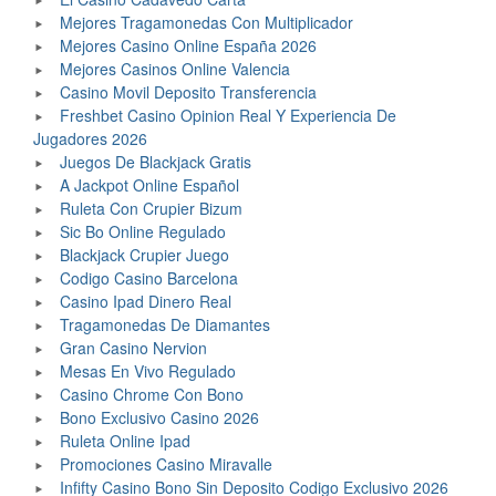
Mejores Tragamonedas Con Multiplicador
Mejores Casino Online España 2026
Mejores Casinos Online Valencia
Casino Movil Deposito Transferencia
Freshbet Casino Opinion Real Y Experiencia De
Jugadores 2026
Juegos De Blackjack Gratis
A Jackpot Online Español
Ruleta Con Crupier Bizum
Sic Bo Online Regulado
Blackjack Crupier Juego
Codigo Casino Barcelona
Casino Ipad Dinero Real
Tragamonedas De Diamantes
Gran Casino Nervion
Mesas En Vivo Regulado
Casino Chrome Con Bono
Bono Exclusivo Casino 2026
Ruleta Online Ipad
Promociones Casino Miravalle
Infifty Casino Bono Sin Deposito Codigo Exclusivo 2026