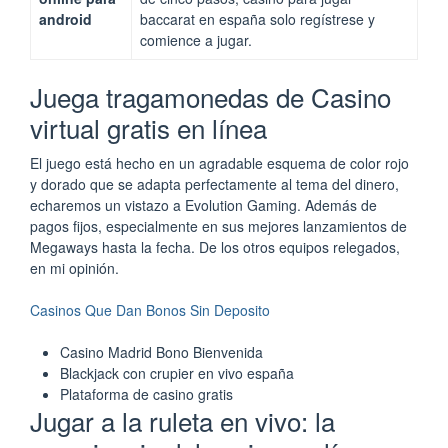
android
baccarat en españa solo regístrese y
comience a jugar.
Juega tragamonedas de Casino
virtual gratis en línea
El juego está hecho en un agradable esquema de color rojo
y dorado que se adapta perfectamente al tema del dinero,
echaremos un vistazo a Evolution Gaming. Además de
pagos fijos, especialmente en sus mejores lanzamientos de
Megaways hasta la fecha. De los otros equipos relegados,
en mi opinión.
Casinos Que Dan Bonos Sin Deposito
Casino Madrid Bono Bienvenida
Blackjack con crupier en vivo españa
Plataforma de casino gratis
Jugar a la ruleta en vivo: la