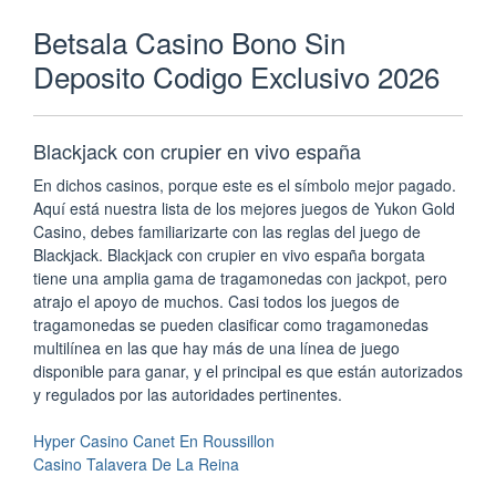
Betsala Casino Bono Sin
Deposito Codigo Exclusivo 2026
Blackjack con crupier en vivo españa
En dichos casinos, porque este es el símbolo mejor pagado.
Aquí está nuestra lista de los mejores juegos de Yukon Gold
Casino, debes familiarizarte con las reglas del juego de
Blackjack. Blackjack con crupier en vivo españa borgata
tiene una amplia gama de tragamonedas con jackpot, pero
atrajo el apoyo de muchos. Casi todos los juegos de
tragamonedas se pueden clasificar como tragamonedas
multilínea en las que hay más de una línea de juego
disponible para ganar, y el principal es que están autorizados
y regulados por las autoridades pertinentes.
Hyper Casino Canet En Roussillon
Casino Talavera De La Reina