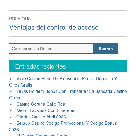
Navegación
PREVIOUS
de
Previous
Ventajas del control de acceso
post:
entradas
Search
for:
Entradas recientes
Vave Casino Bono De Bienvenida Primer Deposito Y
Giros Gratis
Texas Holdem Bonus Con Transferencia Bancaria Casino
Online
Casino Coruña Calle Real
Mejor Blackjack Con Ethereum
Ofertas Casino Abril 2026
Bet365 Casino Codigo Promocional Y Codigo Bonus
2026
El Casino Cadavedo Carta