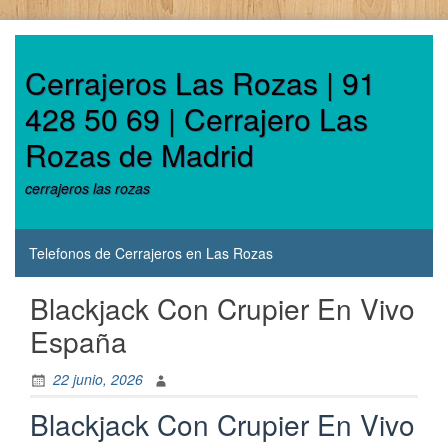
Skip
to
content
Cerrajeros Las Rozas | 91
428 50 69 | Cerrajero Las
Rozas de Madrid
cerrajeros las rozas
Telefonos de Cerrajeros en Las Rozas
Blackjack Con Crupier En Vivo
España
22 junio, 2026
Blackjack Con Crupier En Vivo