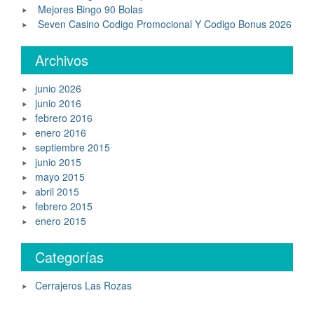
Mejores Bingo 90 Bolas
Seven Casino Codigo Promocional Y Codigo Bonus 2026
Archivos
junio 2026
junio 2016
febrero 2016
enero 2016
septiembre 2015
junio 2015
mayo 2015
abril 2015
febrero 2015
enero 2015
Categorías
Cerrajeros Las Rozas