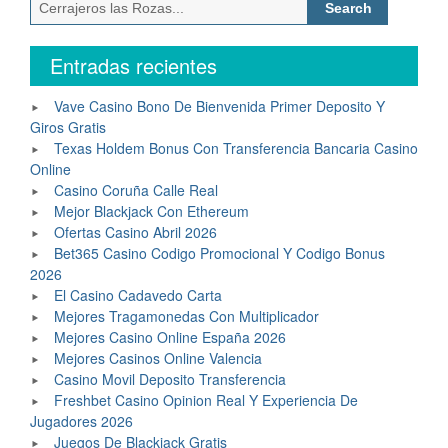
Search
for:
Entradas recientes
Vave Casino Bono De Bienvenida Primer Deposito Y
Giros Gratis
Texas Holdem Bonus Con Transferencia Bancaria Casino
Online
Casino Coruña Calle Real
Mejor Blackjack Con Ethereum
Ofertas Casino Abril 2026
Bet365 Casino Codigo Promocional Y Codigo Bonus
2026
El Casino Cadavedo Carta
Mejores Tragamonedas Con Multiplicador
Mejores Casino Online España 2026
Mejores Casinos Online Valencia
Casino Movil Deposito Transferencia
Freshbet Casino Opinion Real Y Experiencia De
Jugadores 2026
Juegos De Blackjack Gratis