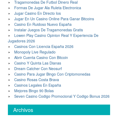
Tragamonedas De Futbol Dinero Real
Formas De Jugar Ala Ruleta Electronica
Jugar Casino En Directo Ios
Jugar En Un Casino Online Para Ganar Bitcoins
Casino En Ruidoso Nuevo España
Instalar Juegos De Tragamonedas Gratis
Lowen Play Casino Opinion Real Y Experiencia De
Jugadores 2026
Casinos Con Licencia España 2026
Monopoly Live Regulado
Abrir Cuenta Casino Con Bitcoin
Casino Y Quinta Las Dianas
Dream Catcher Con Neosurf
Casino Para Jugar Bingo Con Criptomonedas
Casino Rosas Costa Brava
Casinos Legales En España
Mejores Bingo 90 Bolas
Seven Casino Codigo Promocional Y Codigo Bonus 2026
Archivos