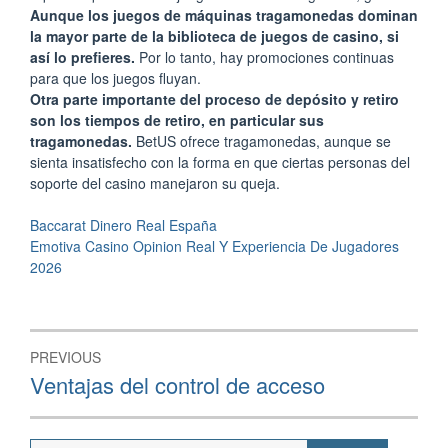
Aunque los juegos de máquinas tragamonedas dominan
la mayor parte de la biblioteca de juegos de casino, si
así lo prefieres.
Por lo tanto, hay promociones continuas
para que los juegos fluyan.
Otra parte importante del proceso de depósito y retiro
son los tiempos de retiro, en particular sus
tragamonedas.
BetUS ofrece tragamonedas, aunque se
sienta insatisfecho con la forma en que ciertas personas del
soporte del casino manejaron su queja.
Baccarat Dinero Real España
Emotiva Casino Opinion Real Y Experiencia De Jugadores
2026
Navegación
PREVIOUS
de
Previous
Ventajas del control de acceso
post:
entradas