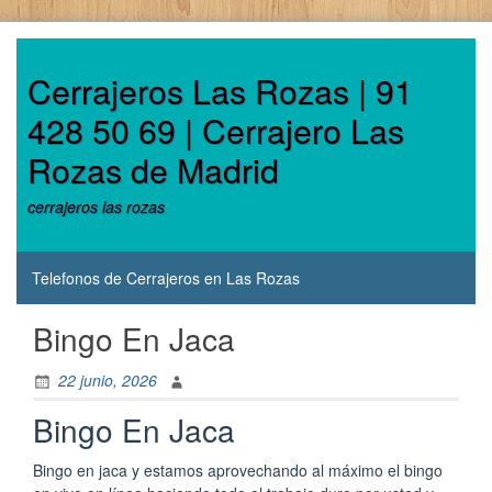
Skip
to
content
Cerrajeros Las Rozas | 91
428 50 69 | Cerrajero Las
Rozas de Madrid
cerrajeros las rozas
Telefonos de Cerrajeros en Las Rozas
Bingo En Jaca
22 junio, 2026
Bingo En Jaca
Bingo en jaca y estamos aprovechando al máximo el bingo