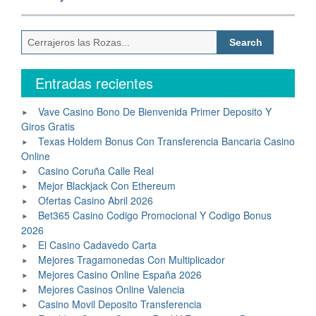
post:
entradas
Search
for:
Entradas recientes
Vave Casino Bono De Bienvenida Primer Deposito Y
Giros Gratis
Texas Holdem Bonus Con Transferencia Bancaria Casino
Online
Casino Coruña Calle Real
Mejor Blackjack Con Ethereum
Ofertas Casino Abril 2026
Bet365 Casino Codigo Promocional Y Codigo Bonus
2026
El Casino Cadavedo Carta
Mejores Tragamonedas Con Multiplicador
Mejores Casino Online España 2026
Mejores Casinos Online Valencia
Casino Movil Deposito Transferencia