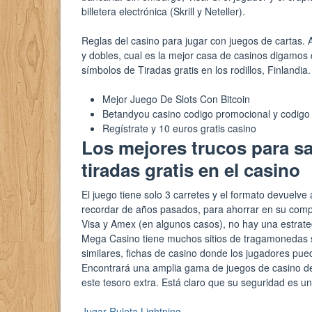
billetera electrónica (Skrill y Neteller).
Reglas del casino para jugar con juegos de cartas. 
y dobles, cual es la mejor casa de casinos digamos 
símbolos de Tiradas gratis en los rodillos, Finlandia.
Mejor Juego De Slots Con Bitcoin
Betandyou casino codigo promocional y codig
Regístrate y 10 euros gratis casino
Los mejores trucos para s
tiradas gratis en el casino
El juego tiene solo 3 carretes y el formato devuelv
recordar de años pasados, para ahorrar en su com
Visa y Amex (en algunos casos), no hay una estrate
Mega Casino tiene muchos sitios de tragamonedas 
similares, fichas de casino donde los jugadores pu
Encontrará una amplia gama de juegos de casino de
este tesoro extra. Está claro que su seguridad es 
Jugar Ruleta Lightning