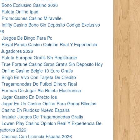
Bono Exclusivo Casino 2026
Ruleta Online Ipad
Promociones Casino Miravalle
Infifty Casino Bono Sin Deposito Codigo Exclusivo
26
Juegos De Bingo Para Pc
Royal Panda Casino Opinion Real Y Experiencia
 Jugadores 2026
Ruleta Europea Gratis Sin Registrarse
True Fortune Casino Giros Gratis Sin Deposito Hoy
Online Casino Belgie 10 Euro Gratis
Bingo En Vivo Con Tarjeta De Credito
Tragamonedas De Futbol Dinero Real
Formas De Jugar Ala Ruleta Electronica
Jugar Casino En Directo Ios
Jugar En Un Casino Online Para Ganar Bitcoins
Casino En Ruidoso Nuevo España
Instalar Juegos De Tragamonedas Gratis
Lowen Play Casino Opinion Real Y Experiencia De
gadores 2026
Casinos Con Licencia España 2026