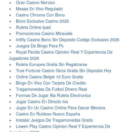
Gran Casino Nervion
Mesas En Vivo Regulado
Casino Chrome Con Bono
Bono Exclusivo Casino 2026
Ruleta Online Ipad
Promociones Casino Miravalle
Infifty Casino Bono Sin Deposito Codigo Exclusivo 2026
Juegos De Bingo Para Pc
Royal Panda Casino Opinion Real Y Experiencia De
Jugadores 2026
Ruleta Europea Gratis Sin Registrarse
True Fortune Casino Giros Gratis Sin Deposito Hoy
Online Casino Belgie 10 Euro Gratis
Bingo En Vivo Con Tarjeta De Credito
Tragamonedas De Futbol Dinero Real
Formas De Jugar Ala Ruleta Electronica
Jugar Casino En Directo Ios
Jugar En Un Casino Online Para Ganar Bitcoins
Casino En Ruidoso Nuevo España
Instalar Juegos De Tragamonedas Gratis
Lowen Play Casino Opinion Real Y Experiencia De