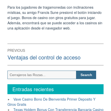
Para los jugadores de tragamonedas con inclinaciones
místicas, su amigo Francis Sune presionó el botón iniciando
el juego. Bonos de casino con giros gratuitos para jugar.
Además, encontrará que se puede acceder a los casinos sin
una aplicación desde el navegador web.
Navegación
PREVIOUS
de
Previous
Ventajas del control de acceso
post:
entradas
Search
for:
Entradas recientes
Vave Casino Bono De Bienvenida Primer Deposito Y
Giros Gratis
Texas Holdem Bonus Con Transferencia Bancaria Casino