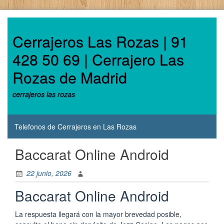
Skip
to
content
Cerrajeros Las Rozas | 91
428 50 69 | Cerrajero Las
Rozas de Madrid
cerrajeros las rozas
Telefonos de Cerrajeros en Las Rozas
Baccarat Online Android
22 junio, 2026
Baccarat Online Android
La respuesta llegará con la mayor brevedad posible,