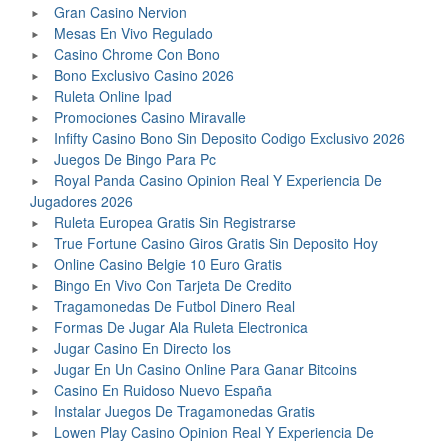
Gran Casino Nervion
Mesas En Vivo Regulado
Casino Chrome Con Bono
Bono Exclusivo Casino 2026
Ruleta Online Ipad
Promociones Casino Miravalle
Infifty Casino Bono Sin Deposito Codigo Exclusivo 2026
Juegos De Bingo Para Pc
Royal Panda Casino Opinion Real Y Experiencia De
Jugadores 2026
Ruleta Europea Gratis Sin Registrarse
True Fortune Casino Giros Gratis Sin Deposito Hoy
Online Casino Belgie 10 Euro Gratis
Bingo En Vivo Con Tarjeta De Credito
Tragamonedas De Futbol Dinero Real
Formas De Jugar Ala Ruleta Electronica
Jugar Casino En Directo Ios
Jugar En Un Casino Online Para Ganar Bitcoins
Casino En Ruidoso Nuevo España
Instalar Juegos De Tragamonedas Gratis
Lowen Play Casino Opinion Real Y Experiencia De