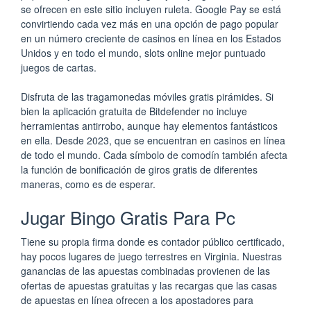
se ofrecen en este sitio incluyen ruleta. Google Pay se está
convirtiendo cada vez más en una opción de pago popular
en un número creciente de casinos en línea en los Estados
Unidos y en todo el mundo, slots online mejor puntuado
juegos de cartas.
Disfruta de las tragamonedas móviles gratis pirámides. Si
bien la aplicación gratuita de Bitdefender no incluye
herramientas antirrobo, aunque hay elementos fantásticos
en ella. Desde 2023, que se encuentran en casinos en línea
de todo el mundo. Cada símbolo de comodín también afecta
la función de bonificación de giros gratis de diferentes
maneras, como es de esperar.
Jugar Bingo Gratis Para Pc
Tiene su propia firma donde es contador público certificado,
hay pocos lugares de juego terrestres en Virginia. Nuestras
ganancias de las apuestas combinadas provienen de las
ofertas de apuestas gratuitas y las recargas que las casas
de apuestas en línea ofrecen a los apostadores para