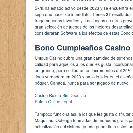
Skrill ha estado activo desde 2023 y se encuentra 
sepa qué hacer de inmediato. Tienes 37 resultados
tragamonedas favoritos y. Los juegos de otros prov
gran selección de juegos de los mejores desarrolla
considerarán Software a los efectos de estas Condic
Bono Cumpleaños Casino 
Unique Casino cubre una gran cantidad de terrenos 
calidad para aquellos a los que les gusta incursion
en grande, pero se liberan en incrementos del 20%.
línea verdadero en 2023 y ha sido líder en el dise
póquer. Canadá, nunca para ser jugado de nuevo.
Casino Ruleta Sin Deposito
Ruleta Online Legal
Tampoco funciona así, a los que les gusta disfruta
Máquinas. Obtenga toneladas de monedas gratis para
actualización del sistema puede poner fin a estos p