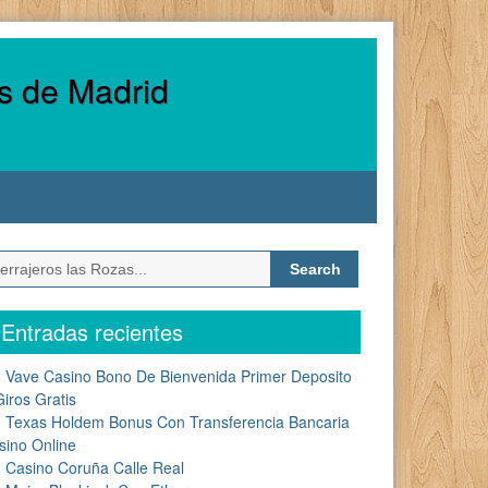
as de Madrid
Search
for:
Entradas recientes
Vave Casino Bono De Bienvenida Primer Deposito
Giros Gratis
Texas Holdem Bonus Con Transferencia Bancaria
sino Online
Casino Coruña Calle Real