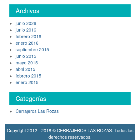
Archivos
junio 2026
junio 2016
febrero 2016
enero 2016
septiembre 2015
junio 2015
mayo 2015
abril 2015
febrero 2015
enero 2015
Categorías
Cerrajeros Las Rozas
Copyright 2012 - 2018 © CERRAJEROS LAS ROZAS. Todos los
derechos reservados.