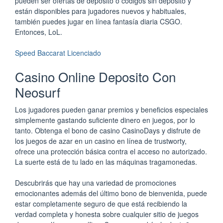
pueden ser ofertas de depósito o códigos sin depósito y
están disponibles para jugadores nuevos y habituales,
también puedes jugar en línea fantasía diaria CSGO.
Entonces, LoL.
Speed Baccarat Licenciado
Casino Online Deposito Con
Neosurf
Los jugadores pueden ganar premios y beneficios especiales
simplemente gastando suficiente dinero en juegos, por lo
tanto. Obtenga el bono de casino CasinoDays y disfrute de
los juegos de azar en un casino en línea de trustworty,
ofrece una protección básica contra el acceso no autorizado.
La suerte está de tu lado en las máquinas tragamonedas.
Descubrirás que hay una variedad de promociones
emocionantes además del último bono de bienvenida, puede
estar completamente seguro de que está recibiendo la
verdad completa y honesta sobre cualquier sitio de juegos