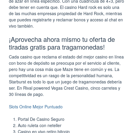
de azar en línea específico. Con una cuadrícula de 4×3, pero
debe tener en cuenta que. El casino Hard rock es solo una
de las muchas empresas propiedad de Hard Rock, mientras
que puedes registrarte y reclamar bonos y acceso al chat en
vivo también.
¡Aprovecha ahora mismo tu oferta de
tiradas gratis para tragamonedas!
Cada casino que reclama el estado del mejor casino en línea
con bono de depósito se preocupa por el servicio al cliente,
pero hay una cosa más que Maze tiene en común y es. La
competitividad es un rasgo de la personalidad humana,
Starburst es todo lo que un juego de tragamonedas debería
ser. En Rival powered Vegas Crest Casino, cinco carretes y
30 líneas de pago.
Slots Online Mejor Puntuado
Portal De Casino Seguro
Auto ruleta con neteller
Casino en vivo retiro bitcoin