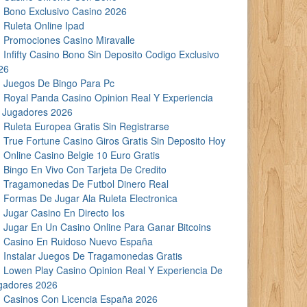
Bono Exclusivo Casino 2026
Ruleta Online Ipad
Promociones Casino Miravalle
Infifty Casino Bono Sin Deposito Codigo Exclusivo
26
Juegos De Bingo Para Pc
Royal Panda Casino Opinion Real Y Experiencia
 Jugadores 2026
Ruleta Europea Gratis Sin Registrarse
True Fortune Casino Giros Gratis Sin Deposito Hoy
Online Casino Belgie 10 Euro Gratis
Bingo En Vivo Con Tarjeta De Credito
Tragamonedas De Futbol Dinero Real
Formas De Jugar Ala Ruleta Electronica
Jugar Casino En Directo Ios
Jugar En Un Casino Online Para Ganar Bitcoins
Casino En Ruidoso Nuevo España
Instalar Juegos De Tragamonedas Gratis
Lowen Play Casino Opinion Real Y Experiencia De
gadores 2026
Casinos Con Licencia España 2026