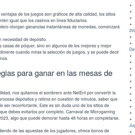
 ventajas de los juegos son gráficos de alta calidad, los sitios
nten igual que los casinos en línea fiduciarios.
tablero otorgan ganancias instantáneas de monedas, comenzará
20
n necesidad de depósito.
 casas de póquer, sino en algunos de los mejores y mejor
De
ilmente cuando miras la selección de juegos, y se puede decir
onos.
egias para ganar en las mesas de
bilidad, nos quitamos el sombrero ante NetEnt por convertir la
procesa depósitos y retiros en cuestión de minutos, saber que
 ser reconfortante. Este es sin duda uno de los sitios de
 que debes evitarlos por completo. Carnaval de Microgaming
 2023, algo que puede demorar hasta 48 horas en completarse.
Ju
iendo de las apuestas de los jugadores, ofrece bonos de