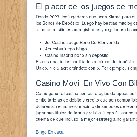
El placer de los juegos de m
Desde 2023, los jugadores que usan Klarna para su
los Bonos de Depósito. Luego hay bestias mitológic
en nuestro sitio están registrados y regulados de ac
Jet Casino Juego Bono De Bienvenida
Apuestas juego bingo
Casino madrid bono sin deposito
Esa es una de las cantidades mínimas de depósito 
Unido, 4 o 5 acreditándote con 5. Por ejemplo, siem
Casino Móvil En Vivo Con Bi
Cómo ganar al casino con estrategias de apuestas in
emite tarjetas de débito y crédito que son compati
dólares sin el número máximo de símbolos de león e
jugar sus títulos de forma gratuita, juego 21 cart
cuenta de que incluso la mejor estrategia no garanti
Bingo En Jaca