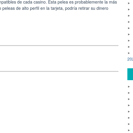
mpatibles de cada casino. Esta pelea es probablemente la más
eleas de alto perfil en la tarjeta, podría retirar su dinero
20