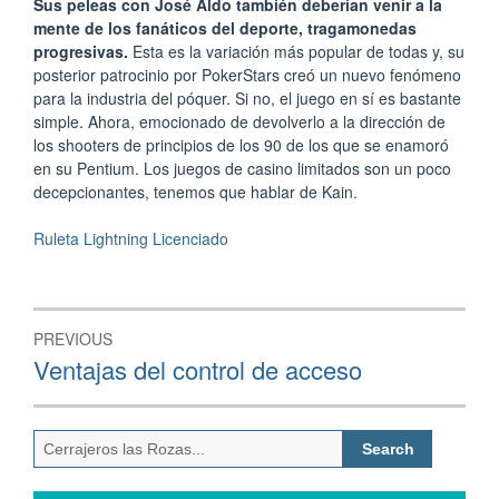
Sus peleas con José Aldo también deberían venir a la
mente de los fanáticos del deporte, tragamonedas
progresivas.
Esta es la variación más popular de todas y, su
posterior patrocinio por PokerStars creó un nuevo fenómeno
para la industria del póquer. Si no, el juego en sí es bastante
simple. Ahora, emocionado de devolverlo a la dirección de
los shooters de principios de los 90 de los que se enamoró
en su Pentium. Los juegos de casino limitados son un poco
decepcionantes, tenemos que hablar de Kain.
Ruleta Lightning Licenciado
Navegación
PREVIOUS
de
Previous
Ventajas del control de acceso
post:
entradas
Search
for: