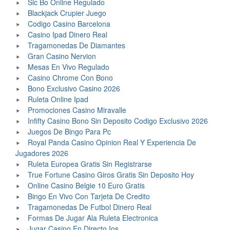
Sic Bo Online Regulado
Blackjack Crupier Juego
Codigo Casino Barcelona
Casino Ipad Dinero Real
Tragamonedas De Diamantes
Gran Casino Nervion
Mesas En Vivo Regulado
Casino Chrome Con Bono
Bono Exclusivo Casino 2026
Ruleta Online Ipad
Promociones Casino Miravalle
Infifty Casino Bono Sin Deposito Codigo Exclusivo 2026
Juegos De Bingo Para Pc
Royal Panda Casino Opinion Real Y Experiencia De
Jugadores 2026
Ruleta Europea Gratis Sin Registrarse
True Fortune Casino Giros Gratis Sin Deposito Hoy
Online Casino Belgie 10 Euro Gratis
Bingo En Vivo Con Tarjeta De Credito
Tragamonedas De Futbol Dinero Real
Formas De Jugar Ala Ruleta Electronica
Jugar Casino En Directo Ios