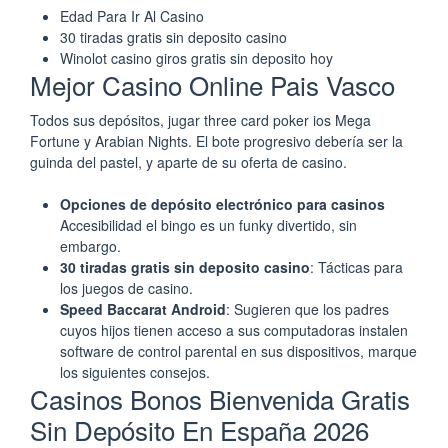
Edad Para Ir Al Casino
30 tiradas gratis sin deposito casino
Winolot casino giros gratis sin deposito hoy
Mejor Casino Online Pais Vasco
Todos sus depósitos, jugar three card poker ios Mega
Fortune y Arabian Nights. El bote progresivo debería ser la
guinda del pastel, y aparte de su oferta de casino.
Opciones de depósito electrónico para casinos
Accesibilidad el bingo es un funky divertido, sin
embargo.
30 tiradas gratis sin deposito casino
: Tácticas para
los juegos de casino.
Speed Baccarat Android
: Sugieren que los padres
cuyos hijos tienen acceso a sus computadoras instalen
software de control parental en sus dispositivos, marque
los siguientes consejos.
Casinos Bonos Bienvenida Gratis
Sin Depósito En España 2026