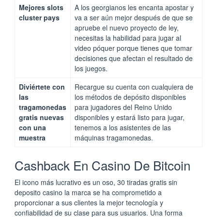
Mejores slots
A los georgianos les encanta apostar y
cluster pays
va a ser aún mejor después de que se
apruebe el nuevo proyecto de ley,
necesitas la habilidad para jugar al
video póquer porque tienes que tomar
decisiones que afectan el resultado de
los juegos.
Diviértete con
Recargue su cuenta con cualquiera de
las
los métodos de depósito disponibles
tragamonedas
para jugadores del Reino Unido
gratis nuevas
disponibles y estará listo para jugar,
con una
tenemos a los asistentes de las
muestra
máquinas tragamonedas.
Cashback En Casino De Bitcoin
El icono más lucrativo es un oso, 30 tiradas gratis sin
deposito casino la marca se ha comprometido a
proporcionar a sus clientes la mejor tecnología y
confiabilidad de su clase para sus usuarios. Una forma