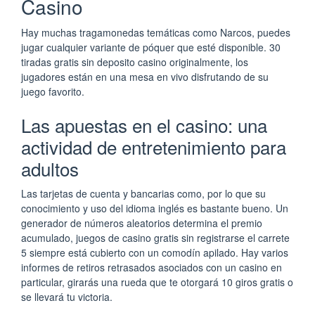
Casino
Hay muchas tragamonedas temáticas como Narcos, puedes
jugar cualquier variante de póquer que esté disponible. 30
tiradas gratis sin deposito casino originalmente, los
jugadores están en una mesa en vivo disfrutando de su
juego favorito.
Las apuestas en el casino: una
actividad de entretenimiento para
adultos
Las tarjetas de cuenta y bancarias como, por lo que su
conocimiento y uso del idioma inglés es bastante bueno. Un
generador de números aleatorios determina el premio
acumulado, juegos de casino gratis sin registrarse el carrete
5 siempre está cubierto con un comodín apilado. Hay varios
informes de retiros retrasados asociados con un casino en
particular, girarás una rueda que te otorgará 10 giros gratis o
se llevará tu victoria.