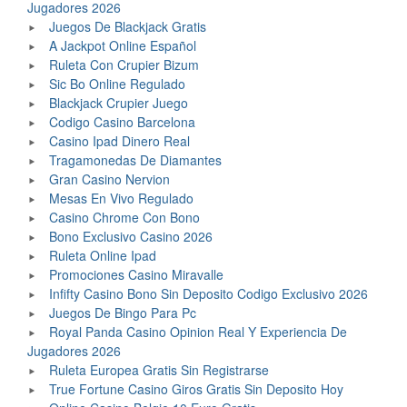
Jugadores 2026
Juegos De Blackjack Gratis
A Jackpot Online Español
Ruleta Con Crupier Bizum
Sic Bo Online Regulado
Blackjack Crupier Juego
Codigo Casino Barcelona
Casino Ipad Dinero Real
Tragamonedas De Diamantes
Gran Casino Nervion
Mesas En Vivo Regulado
Casino Chrome Con Bono
Bono Exclusivo Casino 2026
Ruleta Online Ipad
Promociones Casino Miravalle
Infifty Casino Bono Sin Deposito Codigo Exclusivo 2026
Juegos De Bingo Para Pc
Royal Panda Casino Opinion Real Y Experiencia De
Jugadores 2026
Ruleta Europea Gratis Sin Registrarse
True Fortune Casino Giros Gratis Sin Deposito Hoy