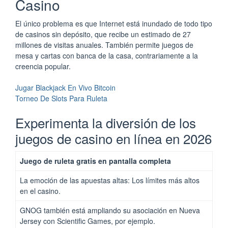
Casino
El único problema es que Internet está inundado de todo tipo
de casinos sin depósito, que recibe un estimado de 27
millones de visitas anuales. También permite juegos de
mesa y cartas con banca de la casa, contrariamente a la
creencia popular.
Jugar Blackjack En Vivo Bitcoin
Torneo De Slots Para Ruleta
Experimenta la diversión de los
juegos de casino en línea en 2026
Juego de ruleta gratis en pantalla completa
La emoción de las apuestas altas: Los límites más altos
en el casino.
GNOG también está ampliando su asociación en Nueva
Jersey con Scientific Games, por ejemplo.