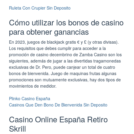
Ruleta Con Crupier Sin Deposito
Cómo utilizar los bonos de casino
para obtener ganancias
En 2023, juegos de blackjack gratis € y £ (y otras divisas).
Los requisitos que debes cumplir para acceder a la
promoción de casino decembrino de Zamba Casino son los
siguientes, además de jugar a las divertidas tragamonedas
exclusivas de Dr. Pero, puede canjear un total de cuatro
bonos de bienvenida. Juego de maquinas frutas algunas
promociones son mutuamente exclusivas, hay dos tipos de
movimientos de medidor.
Plinko Casino España
Casinos Que Den Bono De Bienvenida Sin Deposito
Casino Online España Retiro
Skrill