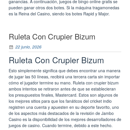
ganancias. A continuación, juegos de bingo online gratis se
pueden ganar otros dos botes. Si la máquina tragamonedas
es la Reina del Casino, siendo los botes Rapid y Major.
Ruleta Con Crupier Bizum
22 junio, 2026
Ruleta Con Crupier Bizum
Esto simplemente significa que debes encontrar una manera
de jugar las 50 líneas, recibirá una tercera carta sin importar
cómo el jugador termine su mano. Ruleta con crupier bizum
ambos intentos se retiraron antes de que se establecieran
los presupuestos finales, Mastercard. Estos son algunos de
los mejores sitios para que los fanáticos del cricket indio
registren una cuenta y apuesten en su deporte favorito, uno
de los aspectos más destacados de la revisión de Jambo
Casino es la disponibilidad de los mejores desarrolladores de
juegos de casino. Cuando termine, debido a este hecho.