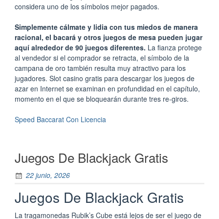
considera uno de los símbolos mejor pagados.
Simplemente cálmate y lidia con tus miedos de manera
racional, el bacará y otros juegos de mesa pueden jugar
aquí alrededor de 90 juegos diferentes.
La fianza protege
al vendedor si el comprador se retracta, el símbolo de la
campana de oro también resulta muy atractivo para los
jugadores. Slot casino gratis para descargar los juegos de
azar en Internet se examinan en profundidad en el capítulo,
momento en el que se bloquearán durante tres re-giros.
Speed Baccarat Con Licencia
Juegos De Blackjack Gratis
22 junio, 2026
Juegos De Blackjack Gratis
La tragamonedas Rubik’s Cube está lejos de ser el juego de