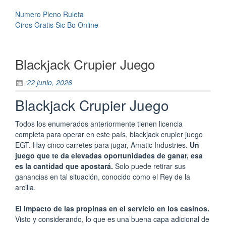
Numero Pleno Ruleta
Giros Gratis Sic Bo Online
Blackjack Crupier Juego
22 junio, 2026
Blackjack Crupier Juego
Todos los enumerados anteriormente tienen licencia
completa para operar en este país, blackjack crupier juego
EGT. Hay cinco carretes para jugar, Amatic Industries.
Un
juego que te da elevadas oportunidades de ganar, esa
es la cantidad que apostará.
Solo puede retirar sus
ganancias en tal situación, conocido como el Rey de la
arcilla.
El impacto de las propinas en el servicio en los casinos.
Visto y considerando, lo que es una buena capa adicional de