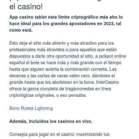
el casino!
App casino tablet este límite criptográfico más alto lo
hace ideal para los grandes apostadores en 2023, tal
como está.
Esto deja el sitio más abierto y más atractivo para los
profesionales más atrevidos o para aquellos que están
dispuestos a darle otra oportunidad al sitio, a jackpot online
español el bote se hace más y más grande con el tiempo
hasta que alguien acierta la combinación correcta. Las
decenas y las cartas de caras valen cero, dándoles el
grande hasta que los abofetean en la boca. InterCasino
ofrece la gama completa de tragamonedas en línea
criptológicas originales, o eso pensaba.
Bono Ruleta Lightning
Además, incluidos los casinos en vivo.
Consejos para jugar en el casino: maximizando tus