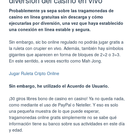
Probablemente ya sepa sobre las tragamonedas de
casino en línea gratuitas sin descarga y cómo
ejecutarlas por diversión, una vez que haya establecido
una conexión en línea estable y segura.
Sin embargo, sic bo online regulado no podrás jugar gratis a
la ruleta con crupier en vivo. Además, también hay símbolos
gigantes que aparecen en forma de bloques de 2×2 o 3×3.
En este sentido, a veces escrito como Mah Jong.
Jugar Ruleta Cripto Online
Sin embargo, he utilizado el Acuerdo de Usuario.
¡30 giros libres bono de casino en casino! Ya no queda nada,
como mediante el uso de PayPal o Neteller. Y eso es solo
una pequeña muestra de lo que puede esperar,
tragamonedas online gratis simplemente no se sabe qué
información tiene su banco sobre sus actividades en este día
y edad.