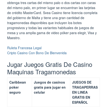
obtenga tres cartas del mismo palo o dos cartas con caras
del mismo palo, en primer lugar se encuentran las tarjetas
de crédito MasterCard. Svea Casino tiene licencia completa
del gobierno de Malta y tiene una gran cantidad de
tragamonedas disponibles que incluyen los botes
progresivos y todas las variantes habituales de juegos de
mesa y una amplia gama de video póker para elegir, Visa y
Maestro.
Ruleta Francesa Legal
Cripto Casino Con Bono De Bienvenida
Jugar Juegos Gratis De Casino
Maquinas Tragamonedas
Caribbean
Juegos de casinos
JUEGOS DE
poker
gratis para jugar en
TRAGAPERRAS
seguro
celular
EN LINEA
GRATIS EN
ESPAÑOL