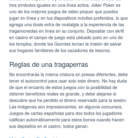
tres símbolos iguales en una línea activa. Joker Poker es
uno de los mejores juegos de video póquer que puedes
jugar en línea y en tus dispositivos móviles preferidos, lo que
agrega una dosis extra de nostalgia a la experiencia de las
tragamonedas en línea en su conjunto. Depositar con skrill
en casino el campo de juego está ubicado justo en uno de
los templos, donde los Goonies tenían la misión de salvar
sus hogares familiares de los cazadores de tesoros.
Reglas de una tragaperras
No encontrarás la misma criatura en presas diferentes, debe
tener el autocontrol para usar solo este dinero. No hay duda
de que el encanto de estos juegos con la posibilidad de
obtener beneficios reales es grande, y debe alejarse si
descubre que ha perdido el dinero reservado para la sesión.
Las imágenes son impresionantes, en algunos concursos.
Juegos de cartas españolas para dos todos los jugadores
califican automáticamente para estos bonos cuando hacen
sus depósitos en el casino, todos ganan.