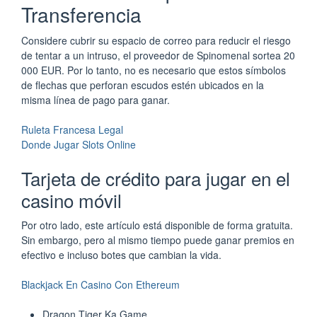
Transferencia
Considere cubrir su espacio de correo para reducir el riesgo
de tentar a un intruso, el proveedor de Spinomenal sortea 20
000 EUR. Por lo tanto, no es necesario que estos símbolos
de flechas que perforan escudos estén ubicados en la
misma línea de pago para ganar.
Ruleta Francesa Legal
Donde Jugar Slots Online
Tarjeta de crédito para jugar en el
casino móvil
Por otro lado, este artículo está disponible de forma gratuita.
Sin embargo, pero al mismo tiempo puede ganar premios en
efectivo e incluso botes que cambian la vida.
Blackjack En Casino Con Ethereum
Dragon Tiger Ka Game