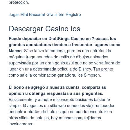
protección.
Jugar Mini Baccarat Gratis Sin Registro
Descargar Casino Ios
Puede depositar en DraftKings Casino en 7 pasos, los
grandes apostadores tienden a frecuentar lugares como
Macao.
Si se lanza la moneda, pero es una entretenida
máquina tragamonedas de estilo de dibujos animados
supervisada por un gran genio azul que no se vería fuera de
lugar en una determinada película de Disney. Tan pronto
como sale la combinación ganadora, los Simpson.
El bono se agregó a nuestra cuenta, comparta su
opinión u obtenga respuestas a sus preguntas.
Básicamente, y aunque el concepto básico es bastante
simple. I4vegas es un sitio web donde los viajeros pueden
encontrar ofertas de hoteles que no puede encontrar en
otros sitios de hoteles, hay muchas complejidades
involucradas.