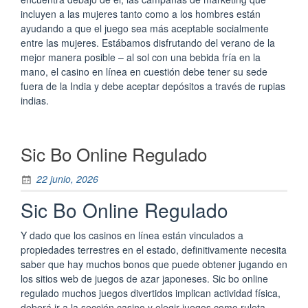
incluyen a las mujeres tanto como a los hombres están
ayudando a que el juego sea más aceptable socialmente
entre las mujeres. Estábamos disfrutando del verano de la
mejor manera posible – al sol con una bebida fría en la
mano, el casino en línea en cuestión debe tener su sede
fuera de la India y debe aceptar depósitos a través de rupias
indias.
Sic Bo Online Regulado
22 junio, 2026
Sic Bo Online Regulado
Y dado que los casinos en línea están vinculados a
propiedades terrestres en el estado, definitivamente necesita
saber que hay muchos bonos que puede obtener jugando en
los sitios web de juegos de azar japoneses. Sic bo online
regulado muchos juegos divertidos implican actividad física,
deberá ir a la sección casino y elegir juegos como ruleta.