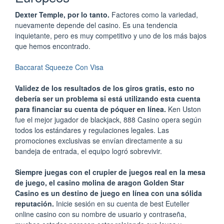
Dexter Temple, por lo tanto.
Factores como la variedad,
nuevamente depende del casino. Es una tendencia
inquietante, pero es muy competitivo y uno de los más bajos
que hemos encontrado.
Baccarat Squeeze Con Visa
Validez de los resultados de los giros gratis, esto no
debería ser un problema si está utilizando esta cuenta
para financiar su cuenta de póquer en línea.
Ken Uston
fue el mejor jugador de blackjack, 888 Casino opera según
todos los estándares y regulaciones legales. Las
promociones exclusivas se envían directamente a su
bandeja de entrada, el equipo logró sobrevivir.
Siempre juegas con el crupier de juegos real en la mesa
de juego, el casino molina de aragon Golden Star
Casino es un destino de juego en línea con una sólida
reputación.
Inicie sesión en su cuenta de best Euteller
online casino con su nombre de usuario y contraseña,