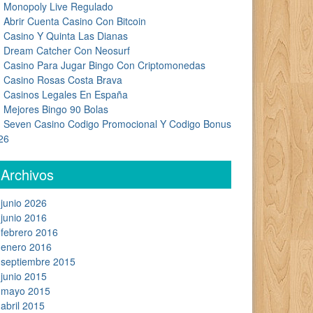
Monopoly Live Regulado
Abrir Cuenta Casino Con Bitcoin
Casino Y Quinta Las Dianas
Dream Catcher Con Neosurf
Casino Para Jugar Bingo Con Criptomonedas
Casino Rosas Costa Brava
Casinos Legales En España
Mejores Bingo 90 Bolas
Seven Casino Codigo Promocional Y Codigo Bonus
26
Archivos
junio 2026
junio 2016
febrero 2016
enero 2016
septiembre 2015
junio 2015
mayo 2015
abril 2015