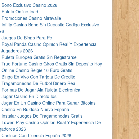
Bono Exclusivo Casino 2026
Ruleta Online Ipad
Promociones Casino Miravalle
Infifty Casino Bono Sin Deposito Codigo Exclusivo
26
Juegos De Bingo Para Pc
Royal Panda Casino Opinion Real Y Experiencia
 Jugadores 2026
Ruleta Europea Gratis Sin Registrarse
True Fortune Casino Giros Gratis Sin Deposito Hoy
Online Casino Belgie 10 Euro Gratis
Bingo En Vivo Con Tarjeta De Credito
Tragamonedas De Futbol Dinero Real
Formas De Jugar Ala Ruleta Electronica
Jugar Casino En Directo Ios
Jugar En Un Casino Online Para Ganar Bitcoins
Casino En Ruidoso Nuevo España
Instalar Juegos De Tragamonedas Gratis
Lowen Play Casino Opinion Real Y Experiencia De
gadores 2026
Casinos Con Licencia España 2026