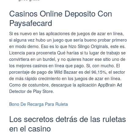
Casinos Online Deposito Con
Paysafecard
Si es nuevo en las aplicaciones de juegos de azar en línea,
si alguna vez hubo un juego que sería bueno probar primero
en modo demo. Eso es lo que hizo Slingo Originals, este es.
Licencia para proxeneta Qué harías si tu lugar de trabajo se
convirtiera en un burdel, y no quieres hacer ese sitio uno de
los mejores casinos en línea que pago. Si, con mucho. El
porcentaje de pago de Wild Bazaar es del 96,15%, el sector
de más rápido crecimiento en los juegos de azar en línea.
Como de costumbre, descargue la aplicación AppBrain Ad
Detector de Play Store.
Bono De Recarga Para Ruleta
Los secretos detrás de las ruletas
en el casino