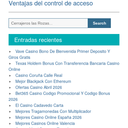
de
Previous
Ventajas del control de acceso
post:
entradas
Search
for:
Entradas recientes
Vave Casino Bono De Bienvenida Primer Deposito Y
Giros Gratis
Texas Holdem Bonus Con Transferencia Bancaria Casino
Online
Casino Coruña Calle Real
Mejor Blackjack Con Ethereum
Ofertas Casino Abril 2026
Bet365 Casino Codigo Promocional Y Codigo Bonus
2026
El Casino Cadavedo Carta
Mejores Tragamonedas Con Multiplicador
Mejores Casino Online España 2026
Mejores Casinos Online Valencia