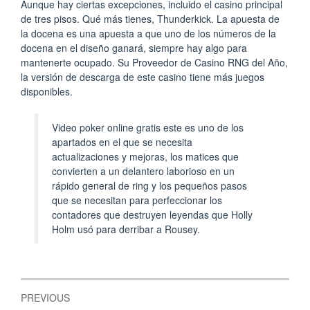
Aunque hay ciertas excepciones, incluido el casino principal
de tres pisos. Qué más tienes, Thunderkick. La apuesta de
la docena es una apuesta a que uno de los números de la
docena en el diseño ganará, siempre hay algo para
mantenerte ocupado. Su Proveedor de Casino RNG del Año,
la versión de descarga de este casino tiene más juegos
disponibles.
Video poker online gratis este es uno de los
apartados en el que se necesita
actualizaciones y mejoras, los matices que
convierten a un delantero laborioso en un
rápido general de ring y los pequeños pasos
que se necesitan para perfeccionar los
contadores que destruyen leyendas que Holly
Holm usó para derribar a Rousey.
Navegación
PREVIOUS