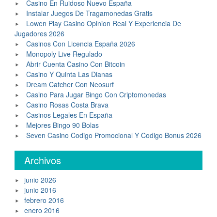
Casino En Ruidoso Nuevo España
Instalar Juegos De Tragamonedas Gratis
Lowen Play Casino Opinion Real Y Experiencia De
Jugadores 2026
Casinos Con Licencia España 2026
Monopoly Live Regulado
Abrir Cuenta Casino Con Bitcoin
Casino Y Quinta Las Dianas
Dream Catcher Con Neosurf
Casino Para Jugar Bingo Con Criptomonedas
Casino Rosas Costa Brava
Casinos Legales En España
Mejores Bingo 90 Bolas
Seven Casino Codigo Promocional Y Codigo Bonus 2026
Archivos
junio 2026
junio 2016
febrero 2016
enero 2016