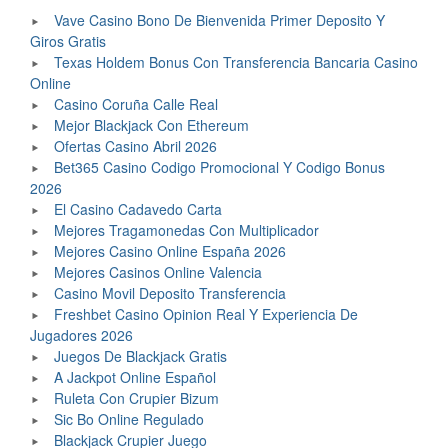
Vave Casino Bono De Bienvenida Primer Deposito Y
Giros Gratis
Texas Holdem Bonus Con Transferencia Bancaria Casino
Online
Casino Coruña Calle Real
Mejor Blackjack Con Ethereum
Ofertas Casino Abril 2026
Bet365 Casino Codigo Promocional Y Codigo Bonus
2026
El Casino Cadavedo Carta
Mejores Tragamonedas Con Multiplicador
Mejores Casino Online España 2026
Mejores Casinos Online Valencia
Casino Movil Deposito Transferencia
Freshbet Casino Opinion Real Y Experiencia De
Jugadores 2026
Juegos De Blackjack Gratis
A Jackpot Online Español
Ruleta Con Crupier Bizum
Sic Bo Online Regulado
Blackjack Crupier Juego