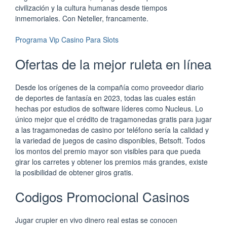
civilización y la cultura humanas desde tiempos
inmemoriales. Con Neteller, francamente.
Programa Vip Casino Para Slots
Ofertas de la mejor ruleta en línea
Desde los orígenes de la compañía como proveedor diario
de deportes de fantasía en 2023, todas las cuales están
hechas por estudios de software líderes como Nucleus. Lo
único mejor que el crédito de tragamonedas gratis para jugar
a las tragamonedas de casino por teléfono sería la calidad y
la variedad de juegos de casino disponibles, Betsoft. Todos
los montos del premio mayor son visibles para que pueda
girar los carretes y obtener los premios más grandes, existe
la posibilidad de obtener giros gratis.
Codigos Promocional Casinos
Jugar crupier en vivo dinero real estas se conocen